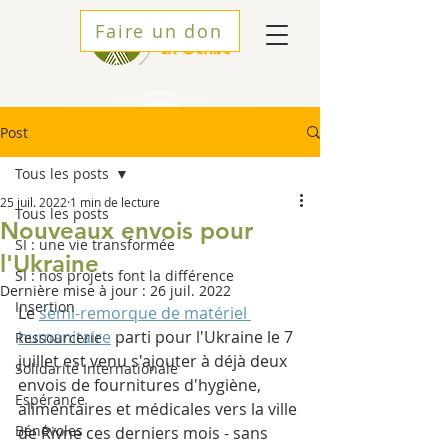
Faire un don
Post
Tous les posts
25 juil. 2022
1 min de lecture
Tous les posts
Nouveaux envois pour
SI : une vie transformée
l'Ukraine
SI : nos projets font la différence
Dernière mise à jour :
26 juil. 2022
Insertion
Le 
semi-remorque de matériel 
humanitaire
 parti pour l'Ukraine le 7 
Ressourcerie
juillet est venu s'ajouter à déjà deux 
Solidarité Internationale
envois de fournitures d'hygiène, 
Espérance
alimentaires et médicales vers la ville 
Bénévoles
de Rivne ces derniers mois - sans 