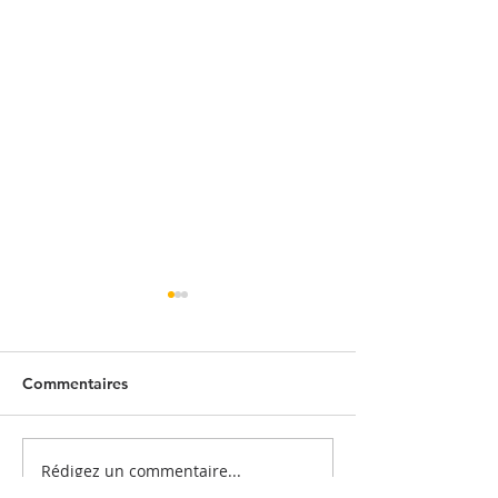
Commentaires
Rédigez un commentaire...
Quand l'entrepôt se
Embaucher un sa