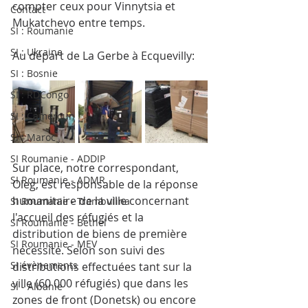
compter ceux pour Vinnytsia et 
Contact
Mukatchevo entre temps.
SI : Roumanie
SI : Ukraine
Au départ de La Gerbe à Ecquevilly:
SI : Bosnie
SI : RDCongo
SI : Cameroun
SI : Maroc
SI Roumanie - ADDIP
Sur place, notre correspondant, 
SI Roumanie - ADMR
Oleg, est responsable de la réponse 
humanitaire de la ville concernant 
SI Roumanie - Trambulina
l'accueil des réfugiés et la 
SI Roumanie - Bethel
distribution de biens de première 
SI Roumanie - MEV
nécessité. Selon son suivi des 
SI évènements
distributions effectuées tant sur la 
ville (60 000 réfugiés) que dans les 
SI - Albanie
zones de front (Donetsk) ou encore 