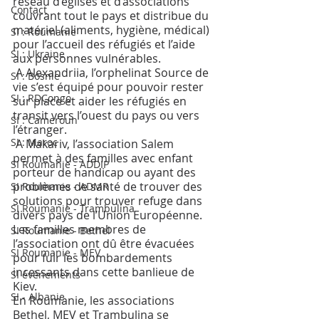
réseau d’églises et d’associations 
Contact
couvrant tout le pays et distribue du 
matériel (aliments, hygiène, médical) 
SI : Roumanie
pour l’accueil des réfugiés et l’aide 
SI : Ukraine
aux personnes vulnérables.
 A Alexandriia, l’orphelinat Source de 
SI : Bosnie
vie s’est équipé pour pouvoir rester 
SI : RDCongo
sur place et aider les réfugiés en 
transit vers l’ouest du pays ou vers 
SI : Cameroun
l’étranger. 
SI : Maroc
 A Makariv, l’association Salem 
permet à des familles avec enfant 
SI Roumanie - ADDIP
porteur de handicap ou ayant des 
problèmes de santé de trouver des 
SI Roumanie - ADMR
solutions pour trouver refuge dans 
SI Roumanie - Trambulina
divers pays de l’Union Européenne. 
Les familles membres de 
SI Roumanie - Bethel
l’association ont dû être évacuées 
SI Roumanie - MEV
pour fuir les bombardements 
incessants dans cette banlieue de 
SI évènements
Kiev. 
SI - Albanie
En Roumanie, les associations 
Bethel, MEV et Trambulina se 