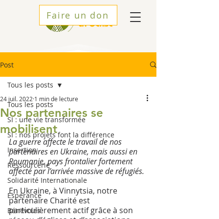
Faire un don
Post
Tous les posts
24 juil. 2022
1 min de lecture
Tous les posts
Nos partenaires se
SI : une vie transformée
mobilisent
SI : nos projets font la différence
La guerre affecte le travail de nos 
Insertion
partenaires en Ukraine, mais aussi en 
Roumanie, pays frontalier fortement 
Ressourcerie
affecté par l’arrivée massive de réfugiés. 
Solidarité Internationale
En Ukraine, à Vinnytsia, notre 
Espérance
partenaire Charité est 
particulièrement actif grâce à son 
Bénévoles