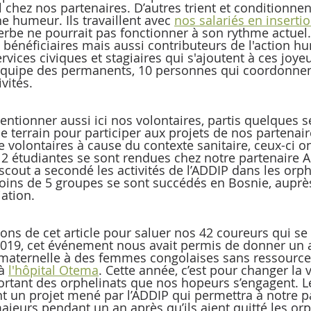
 chez nos partenaires. D’autres trient et conditionnen
 humeur. Ils travaillent avec 
nos salariés en inserti
erbe ne pourrait pas fonctionner à son rythme actuel. 
bénéficiaires mais aussi contributeurs de l'action hu
vices civiques et stagiaires qui s'ajoutent à ces joy
l’équipe des permanents, 10 personnes qui coordonnen
vités.
tionner aussi ici nos volontaires, partis quelques 
 terrain pour participer aux projets de nos partenaire
 volontaires à cause du contexte sanitaire, ceux-ci on
 2 étudiantes se sont rendues chez notre partenaire Al
scout a secondé les activités de l’ADDIP dans les orph
ins de 5 groupes se sont succédés en Bosnie, auprès
iation.
itons de cet article pour saluer nos 42 coureurs qui s
2019, cet événement nous avait permis de donner un a
 maternelle à des femmes congolaises sans ressource
à 
l'hôpital Otema
. Cette année, c’est pour changer la 
rtant des orphelinats que nos hopeurs s’engagent. L
nt un projet mené par l’ADDIP qui permettra à notre p
jeurs pendant un an après qu’ils aient quitté les orph