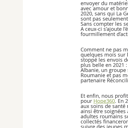
envoyer du matériel
avec amour et bonne
2020, sans qui La G
sont pas seulement 
Sans compter les ser
A ceux-ci s’ajoute 
fourmillement d’acti
Comment ne pas men
quelques mois sur le
stoppé les envois de
plus belle en 2021 :
Albanie, un groupe 
Roumanie et pas mo
partenaire Réconcil
Et enfin, nous prof
pour 
Hope360
. En 
aux soins de santé
ainsi être soignées 
adultes roumains so
collectés financero
suivre des jeunes ma