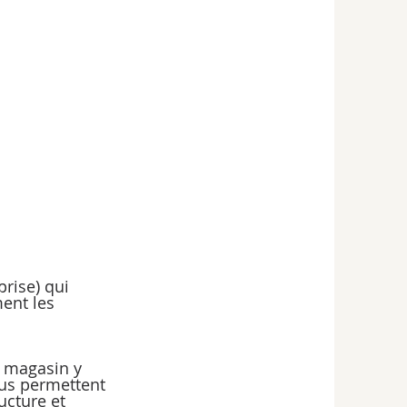
ise) qui 
ent les 
u magasin y 
ous permettent 
ucture et 