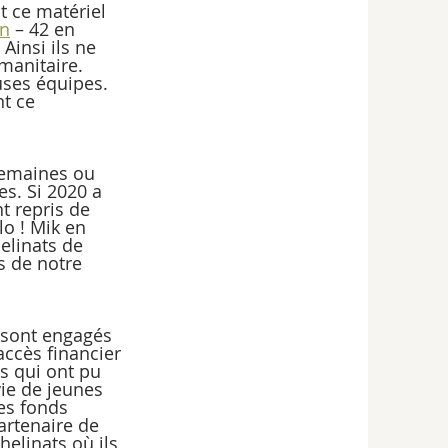
t ce matériel 
on
 – 42 en 
Ainsi ils ne 
manitaire. 
euses équipes.
t ce 
semaines ou 
s. Si 2020 a 
t repris de 
o ! Mik en 
elinats de 
 de notre 
e sont engagés 
ccès financier 
s qui ont pu 
vie de jeunes 
es fonds 
artenaire de 
elinats où ils 