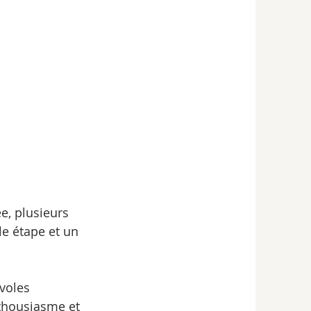
ée, plusieurs 
le étape et un 
nthousiasme et 