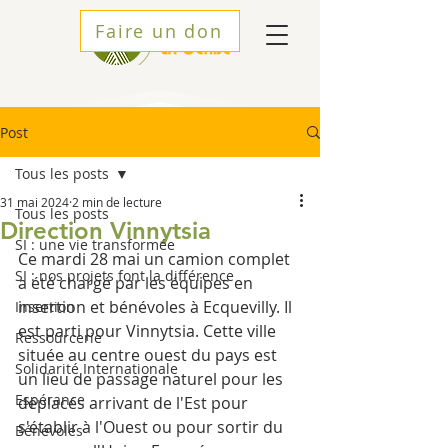
Faire un don
Post
Tous les posts
31 mai 2024
2 min de lecture
Tous les posts
Direction Vinnytsia
SI : une vie transformée
Ce mardi 28 mai un camion complet 
SI : nos projets font la différence
a été chargé par les équipes en 
insertion et bénévoles à Ecquevilly. Il 
Insertion
est parti pour Vinnytsia. Cette ville 
Ressourcerie
située au centre ouest du pays est 
Solidarité Internationale
un lieu de passage naturel pour les 
Espérance
déplacés arrivant de l'Est pour 
s'établir à l'Ouest ou pour sortir du 
Bénévoles