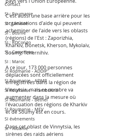
pays vers l'Union Européenne. 
Contact
SI : Roumanie
C'est aussi une base arrière pour les 
organisations d'aide qui peuvent 
SI : Ukraine
acheminer de l'aide vers les oblasts 
SI : Bosnie
(régions) de l'Est : Zaporizhia, 
SI : RDCongo
Kharkiv, Donetsk, Kherson, Mykolaïv, 
SI : Cameroun
Soumy, Tchernihiv. 
SI : Maroc
A ce jour, 173 000 personnes 
SI Roumanie - ADDIP
déplacées sont officiellement 
SI Roumanie - ADMR
enregistrées dans la région de 
Vinnytsia, mais ce nombre va 
SI Roumanie - Trambulina
augmenter dans la mesure où 
SI Roumanie - Bethel
l'évacuation des régions de Kharkiv 
SI Roumanie - MEV
et de Soumy est en cours.
SI évènements
Dans cet oblast de Vinnytsia, les 
SI - Albanie
sirènes des raids aériens 