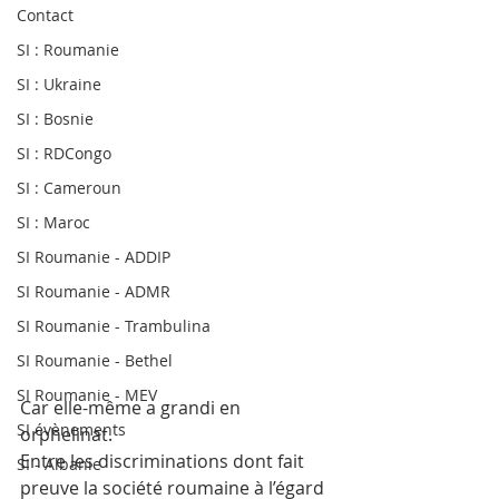
Contact
SI : Roumanie
SI : Ukraine
SI : Bosnie
SI : RDCongo
SI : Cameroun
SI : Maroc
SI Roumanie - ADDIP
SI Roumanie - ADMR
SI Roumanie - Trambulina
SI Roumanie - Bethel
SI Roumanie - MEV
Car elle-même a grandi en 
SI évènements
orphelinat.
Entre les discriminations dont fait 
SI - Albanie
preuve la société roumaine à l’égard 