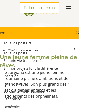
Faire un don
Post
Tous les posts
4 juin 2020
2 min de lecture
Tous les posts
Une jeune femme pleine de
SI : une vie transformée
rêves
SI : nos projets font la différence
Georgiana est une jeune femme 
Insertion
roumaine pleine d’ambitions et de 
Ressourcerie
grands rêves. Son plus grand désir 
est d’aider les enfants et les 
Solidarité Internationale
adolescents des orphelinats.
Espérance
Bénévoles