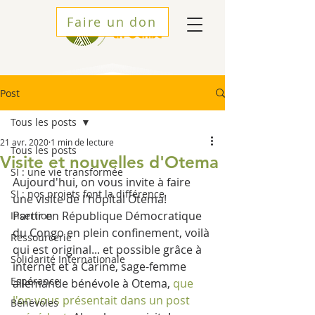
Faire un don
Post
Tous les posts
21 avr. 2020
1 min de lecture
Tous les posts
Visite et nouvelles d'Otema
SI : une vie transformée
Aujourd'hui, on vous invite à faire 
SI : nos projets font la différence
une visite de l'hôpital Otema!
Partir en République Démocratique 
Insertion
du Congo en plein confinement, voilà 
Ressourcerie
qui est original... et possible grâce à 
Solidarité Internationale
internet et à Carine, sage-femme 
Espérance
allemande bénévole à Otema, 
que 
l'on vous présentait dans un post 
Bénévoles