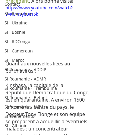
précédent
. Alors bonne visite!
Contact
https://www.youtube.com/watch?
SI : Roumanie
v=KMn9yb3c15k
SI : Ukraine
SI : Bosnie
SI : RDCongo
SI : Cameroun
SI : Maroc
Quant aux nouvelles liées au 
SI Roumanie - ADDIP
Coronavirus :
SI Roumanie - ADMR
Kinshasa, la capitale de la 
SI Roumanie - Trambulina
République Démocratique du Congo, 
SI Roumanie - Bethel
est en quarantaine. A environ 1500 
km de là, au centre du pays, le 
SI Roumanie - MEV
Docteur Tony Elonge et son équipe 
SI évènements
se préparent à accueillir d'éventuels 
SI - Albanie
malades : un concentrateur 