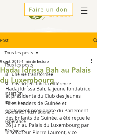
Faire un don
Post
Tous les posts
9 sept. 2019
1 min de lecture
Tous les posts
Hadaj Idrissa Bah au Palais
SI : une vie transformée
du Luxembourg
SI : nos projets font la différence
Hadaj Idrissa Bah, la jeune fondatrice 
Insertion
et présidente du Club des Jeunes 
Ressourcerie
Filles Leaders de Guinée et 
également présidente du Parlement 
Solidarité Internationale
des Enfants de Guinée, a été reçue le 
Espérance
26 juin au Palais du Luxembourg par 
Bénévoles
le sénateur Pierre Laurent, vice-