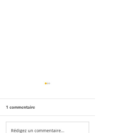
1 commentaire
Rédigez un commentaire...
Quand l'entrepôt se
Embaucher un sa