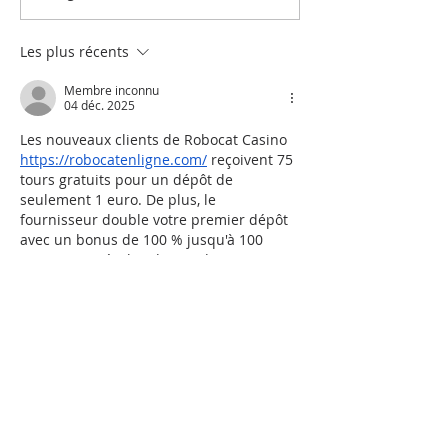
vide...
c’est aussi soute
enfants
Les plus récents
Membre inconnu
04 déc. 2025
Les nouveaux clients de Robocat Casino 
https://robocatenligne.com/
 reçoivent 75 
tours gratuits pour un dépôt de 
seulement 1 euro. De plus, le 
fournisseur double votre premier dépôt 
avec un bonus de 100 % jusqu'à 100 
euros. Jouez à plus de 800 des 
meilleures machines à sous en ligne des 
plus grandes marques telles que Merkur 
et Novoline.
Modifié
J'aime
Répondre