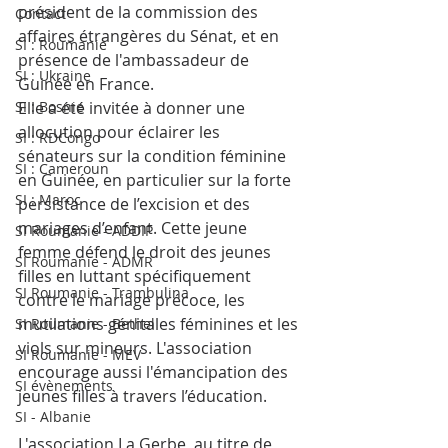
président de la commission des 
Contact
affaires étrangères du Sénat, et en 
SI : Roumanie
présence de l'ambassadeur de 
SI : Ukraine
Guinée en France.
SI : Bosnie
Elle a été invitée à donner une 
allocution pour éclairer les 
SI : RDCongo
sénateurs sur la condition féminine 
SI : Cameroun
en Guinée, en particulier sur la forte 
SI : Maroc
persistance de l’excision et des 
mariages d’enfant. Cette jeune 
SI Roumanie - ADDIP
femme défend le droit des jeunes 
SI Roumanie - ADMR
filles en luttant spécifiquement 
SI Roumanie - Trambulina
contre le mariage précoce, les 
mutilations génitales féminines et les 
SI Roumanie - Bethel
viols sur mineurs. L'association 
SI Roumanie - MEV
encourage aussi l'émancipation des 
SI évènements
jeunes filles à travers l’éducation.
SI - Albanie
L'association La Gerbe, au titre de 