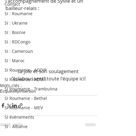
l'accompagnement de Sylvie et un 
Contact
bailleur-relais : 
SI : Roumanie
SI : Ukraine
SI : Bosnie
SI : RDCongo
SI : Cameroun
SI : Maroc
SI Roumanie - ADDIP
sa joie et son soulagement 
"éclaboussent" toute l'équipe ici!
SI Roumanie - ADMR
Mots-clés :
SI Roumanie - Trambulina
Ecquevilly
Insertion
SI Roumanie - Bethel
SI Roumanie - MEV
SI évènements
SI - Albanie