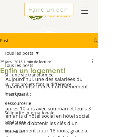
Faire un don
Post
Tous les posts
25 janv. 2016
1 min de lecture
Tous les posts
Enfin un logement!
SI : une vie transformée
Aujourd'hui, une des salariées du 
SI : nos projets font la différence
chantier insertion vit un événement 
marquant : 
Insertion
Ressourcerie
après 10 ans avec son mari et leurs 3 
Solidarité Internationale
enfants d'hôtel social en hôtel social, 
Espérance
elle vient d'obtenir les clés d'un 
appartement pour 18 mois, grâce à 
Bénévoles