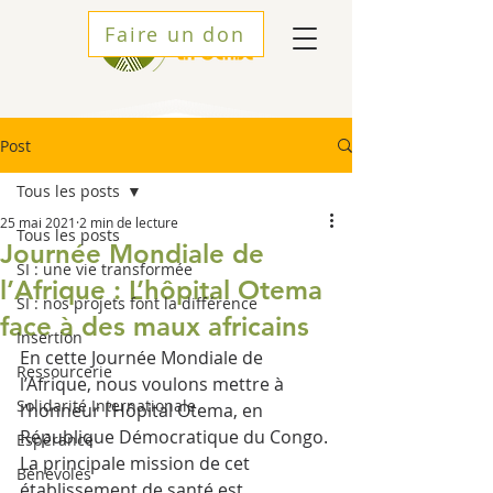
Faire un don
Post
Tous les posts
25 mai 2021
2 min de lecture
Tous les posts
Journée Mondiale de
SI : une vie transformée
l’Afrique : L’hôpital Otema
SI : nos projets font la différence
face à des maux africains
Insertion
En cette Journée Mondiale de 
Ressourcerie
l’Afrique, nous voulons mettre à 
Solidarité Internationale
l’honneur l’Hôpital Otema, en 
République Démocratique du Congo. 
Espérance
La principale mission de cet 
Bénévoles
établissement de santé est 