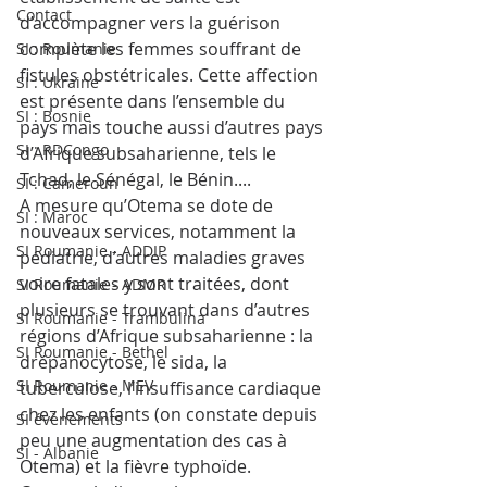
Contact
d’accompagner vers la guérison 
complète les femmes souffrant de 
SI : Roumanie
fistules obstétricales. Cette affection 
SI : Ukraine
est présente dans l’ensemble du 
SI : Bosnie
pays mais touche aussi d’autres pays 
SI : RDCongo
d’Afrique subsaharienne, tels le 
Tchad, le Sénégal, le Bénin....
SI : Cameroun
A mesure qu’Otema se dote de 
SI : Maroc
nouveaux services, notamment la 
SI Roumanie - ADDIP
pédiatrie, d’autres maladies graves 
voire fatales y sont traitées, dont 
SI Roumanie - ADMR
plusieurs se trouvant dans d’autres 
SI Roumanie - Trambulina
régions d’Afrique subsaharienne : la 
SI Roumanie - Bethel
drépanocytose, le sida, la 
SI Roumanie - MEV
tuberculose, l’insuffisance cardiaque 
chez les enfants (on constate depuis 
SI évènements
peu une augmentation des cas à 
SI - Albanie
Otema) et la fièvre typhoïde.