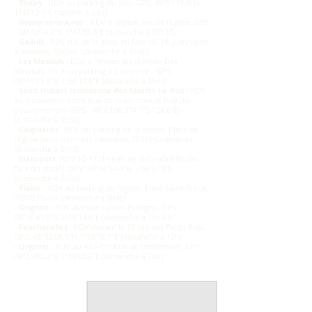
-
Thoiry
:
RDV au parking du zoo. GPS: 48°51'55.6"N
1°47'52.9"E
(samedi à 23h)
-
Boissy-sans-Avoir
:
RDV a l'église, rue de l’Eglise. GPS
: 48°49'14.0"N 1°47'39.6"E
(dimanche à 00h15)
-
Galluis
:
RDV rue de la gare, en face du 18,
juste après
le panneau "Galluis"
(dimanche à 1h30)
-
Les Mesnuls
:
RDV à l'entrée du château Des
Mesnuls. Il y a un parking à proximité - GPS:
48°45'23.6"N 1°50'12.8"E
(dimanche à 2h45)
-
Saint Hubert (commune des Essarts-Le-Roi)
:
RDV
au croisement entre Rue de la ceinture et Rue du
gouvernement
(GPS : 48°43'06.3"N 1°51'28.6"E)
(dimanche à 4h30)
-
Coignières
:
RDV au parking de la Mairie, Place de
l'Église Saint-Germain-d'Auxerre, 78310 Coignières
(dimanche à 6h45)
-
Elancourt
:
RDV 10-12 chemin de la Coudriette (en
face du stade). GPS: 48°46'54.4"N 1°56'57.8"E
(dimanche à 7h35)
-
Plaisir
:
RDV au parking de l’église, Place Saint-Pierre,
78370 Plaisir
(dimanche à 9h45)
-
Grignon
:
RDV Avenue Lucien Brétigny. GPS:
48°36'41.6"N 2°18'19.0"E
(dimanche à 10h30)
-
Feucherolles
:
RDV devant le 27 rue des Petits Prés.
GPS: 48°52'05.9"N 1°58'16.7"E
(dimanche à 12h)
-
Orgeval
:
RDV au 433-197 Rue de Béthemont. GPS:
48°55'00.2"N 1°59'40.0"E
(dimanche à 14h)