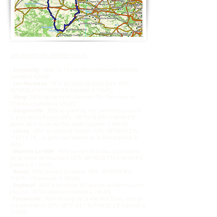
Les points de rendez-vous :
-
Ecquevilly
:
RDV 13-15 rue des fontenelles
(départ
samedi à 10h30)
-
Les Mureaux
:
RDV au parking de la gare. GPS :
48°59'35.6"N 1°54'45.5"E
(samedi à 11h45)
-
Mezy
:
RDV église Saint-Germain-De-Paris (rue du
Château)
(samedi à 13h20)
-
Gargenville
:
RDV au parking rue Gambetta (vers le
1, près de La Poste). GPS : 48°59'18.6"N 1°48'44.8"E -
places dans la rue du Prés L'Abbé
(samedi à 14h30)
-
Limay
:
RDV au parking routier. GPS: 48°59'23.2"N
1°45'12.7"E -
se garer sur l'Avenue de la Paix
(samedi à
16h)
-
Mantes-La-Ville
:
RDV rue des Près (au croisement
de la route de Houdan). GPS: 48°58'20.7"N 1°42'45.9"E
(samedi à 17h10)
-
Rosay
:
RDV devant la mairie. GPS: 48°54'54.4"N
1°40'51.0"E
(samedi à 18h30)
-
Septeuil
:
RDV à la Mairie, 6 Place de la Mairie Louis
Fouché, 78790 Septeuil
(samedi à 19h45)
-
Flexanville
:
RDV le long de la rue de L'Osier, vers la
rue des Vignes GPS: 48°51'24.1"N 1°44'26.2"E
(samedi à
21h30)