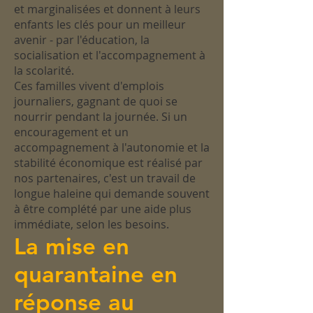
et marginalisées et donnent à leurs
enfants les clés pour un meilleur
avenir - par l'éducation, la
socialisation et l'accompagnement à
la scolarité.
Ces familles vivent d'emplois
journaliers, gagnant de quoi se
nourrir pendant la journée. Si un
encouragement et un
accompagnement à l'autonomie et la
stabilité économique est réalisé par
nos partenaires, c'est un travail de
longue haleine qui demande souvent
à être complété par une aide plus
immédiate, selon les besoins.
La mise en
quarantaine en
réponse au