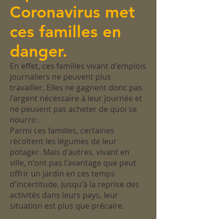
Coronavirus met
ces familles en
danger.
En effet, ces familles vivant d'emplois
journaliers ne peuvent plus
travailler. Elles ne gagnent donc pas
l'argent nécessaire à leur journée et
ne peuvent pas acheter de quoi se
nourrir.
Parmi ces familles, certaines
récoltent les légumes de leur
potager. Mais d'autres, vivant en
ville, n'ont pas l'avantage que peut
offrir un jardin en ces temps
d'incertitude. Jusqu'à la reprise des
activités dans leurs pays, leur
situation est plus que précaire.