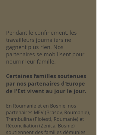
Pendant le confinement, les
travailleurs journaliers ne
gagnent plus rien. Nos
partenaires se mobilisent pour
nourrir leur famille.
Certaines familles soutenues
par nos partenaires d'Europe
de l'Est vivent au jour le jour.
En Roumanie et en Bosnie, nos
partenaires MEV (Brasov, Roumanie),
Trambulina (Ploiesti, Roumanie) et
Réconciliation (Zenica, Bosnie)
soutiennent des familles démunies