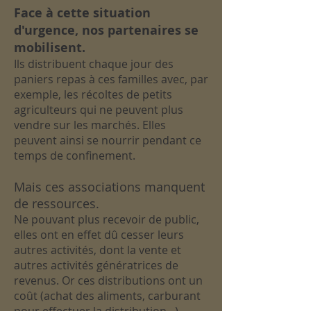
Face à cette situation
d'urgence, nos partenaires se
mobilisent.
Ils distribuent chaque jour des
paniers repas à ces familles avec, par
exemple, les récoltes de petits
agriculteurs qui ne peuvent plus
vendre sur les marchés. Elles
peuvent ainsi se nourrir pendant ce
temps de confinement.
Mais ces associations manquent
de ressources.
Ne pouvant plus recevoir de public,
elles ont en effet dû cesser leurs
autres activités, dont la vente et
autres activités génératrices de
revenus. Or ces distributions ont un
coût (achat des aliments, carburant