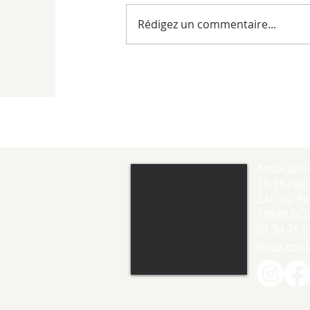
Rédigez un commentaire...
Associati
13-15 rue 
ZAC du Pet
78920 EC
01 34 75 5
Nous cont