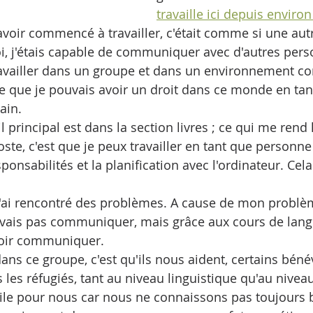
travaille ici depuis enviro
avoir commencé à travailler, c'était comme si une aut
oi, j'étais capable de communiquer avec d'autres perso
availler dans un groupe et dans un environnement conv
oire que je pouvais avoir un droit dans ce monde en ta
ain.
 principal est dans la section livres ; ce qui me rend
oste, c'est que je peux travailler en tant que personn
sponsabilités et la planification avec l'ordinateur. Ce
j'ai rencontré des problèmes. A cause de mon problè
uvais pas communiquer, mais grâce aux cours de langu
voir communiquer.
dans ce groupe, c'est qu'ils nous aident, certains bén
es réfugiés, tant au niveau linguistique qu'au niveau 
icile pour nous car nous ne connaissons pas toujours b