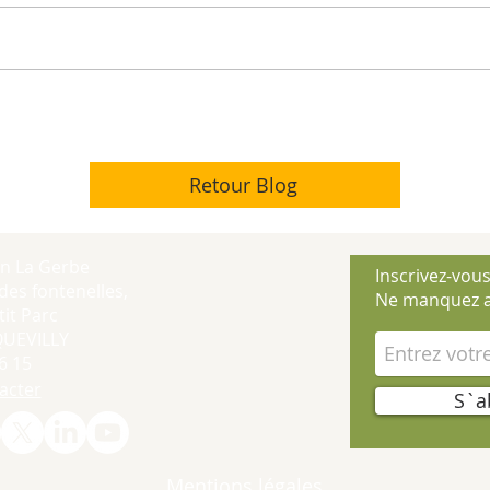
Retour Blog
on La Gerbe
Inscrivez-vous
des fontenelles,
Ne manquez a
it Parc
QUEVILLY
6 15
acter
S`a
Mentions légales