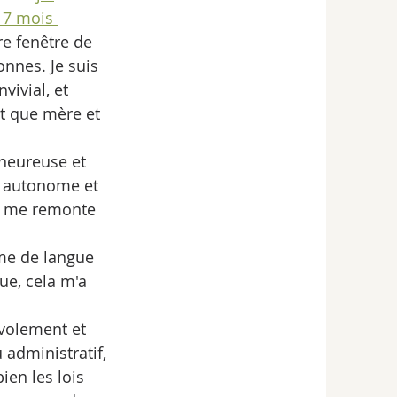
n 7 mois 
re fenêtre de 
nnes. Je suis 
ivial, et 
nt que mère et 
 heureuse et 
e autonome et 
la me remonte 
me de langue 
e, cela m'a 
évolement et 
administratif, 
ien les lois 