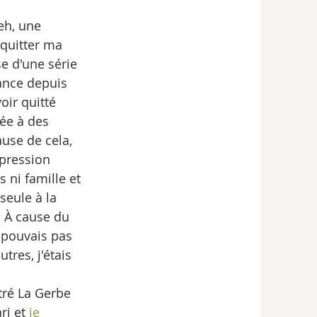
eh, une 
quitter ma 
e d'une série 
ance depuis 
oir quitté 
ée à des 
ause de cela, 
épression 
 ni famille et 
seule à la 
 À cause du 
 pouvais pas 
tres, j'étais 
tré La Gerbe 
i et 
je 