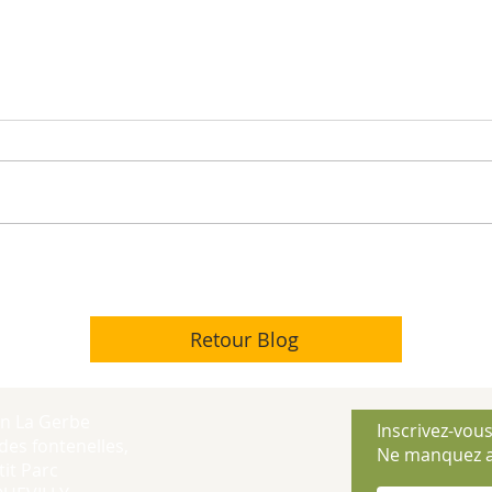
Retour Blog
on La Gerbe
Inscrivez-vous
des fontenelles,
Ne manquez a
it Parc