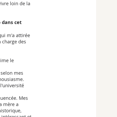
vre loin de la 
 dans cet 
ui m'a attirée 
n charge des 
 
nime le 
r selon mes 
thousiasme. 
'université 
fluencée. Mes 
a mère a 
istorique, 
 intéressant et 