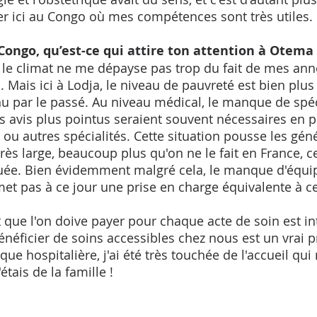
cer ici au Congo où mes compétences sont très utiles. 
ongo, qu’est-ce qui attire ton attention à Otema 
 le climat ne me dépayse pas trop du fait de mes an
 Mais ici à Lodja, le niveau de pauvreté est bien plus
nu par le passé. Au niveau médical, le manque de spéci
 avis plus pointus seraient souvent nécessaires en pé
u autres spécialités. Cette situation pousse les géné
rès large, beaucoup plus qu'on ne le fait en France, c
ée. Bien évidemment malgré cela, le manque d'équi
met pas à ce jour une prise en charge équivalente à c
it que l'on doive payer pour chaque acte de soin est in
néficier de soins accessibles chez nous est un vrai pr
ue hospitalière, j'ai été très touchée de l'accueil qui 
étais de la famille !