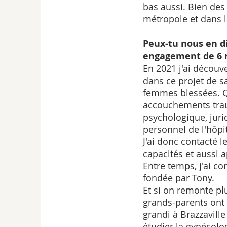
bas aussi. Bien des
métropole et dans la
Peux-tu nous en di
engagement de 6 
En 2021 j'ai découv
dans ce projet de sa
femmes blessées. Qu
accouchements traum
psychologique, jurid
personnel de l'hôpit
J'ai donc contacté l
capacités et aussi 
Entre temps, j'ai c
fondée par Tony. 
Et si on remonte plu
grands-parents ont 
grandi à Brazzaville
étudier la gynécolog