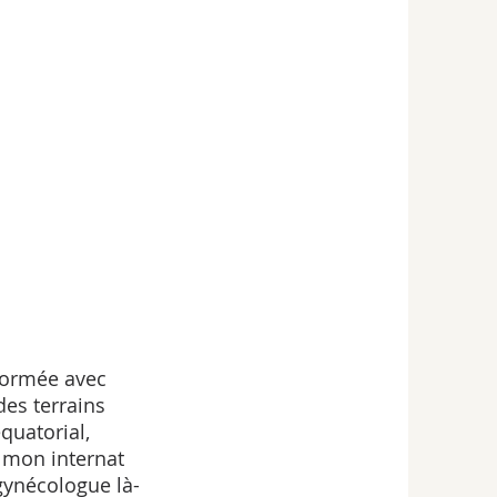
 formée avec 
des terrains 
quatorial, 
 mon internat 
gynécologue là-