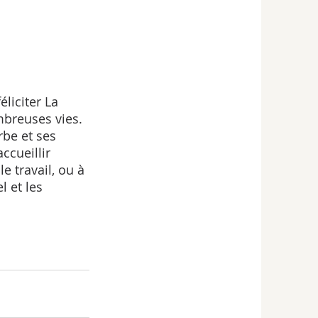
liciter La 
breuses vies. 
rbe et ses 
ccueillir 
 travail, ou à 
 et les 