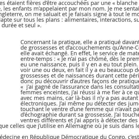
 étaient fières d’être accouchées par une « blanche »!
e, les enfants m’appelaient par mon nom. Je me sentai
leterre, on me saluait et je faisais signe à tout le m
apte sur tous les plans : alimentaires, interactions, su
 durée et seul ».
Concernant la pratique, elle a pratiqué davan
de grossesses et d’accouchements qu’Anne-Céc
elle avait échangé. En effet, le service de mat
entre-temps : « Je n’ai pas chômé, dès le premi
eu une naissance, puis il y en a eu tout plein. 
voir une ou deux, en fait il y a eu beaucoup d
grossesses et de naissances durant cette pério
donc pu découvrir d’autres façons de pratique
«  j’ai gagné de l’assurance dans les consultat
femmes enceintes, j’ai réussi à me fier à ce q
avec mes mains, car là-bas il n’y a pas autant 
électroniques. J’ai même pu détecter des jum
touchant le ventre d’une femme qui n’avait pas
d’échographie durant sa grossesse. J’ai touc
ventres différents et j’ai appris à détecter de
ue celles que j’utilise en Allemagne où je suis dans l
édecine en République Démocratique du Congo, c’est 