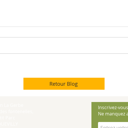
Retour Blog
on La Gerbe
Inscrivez-vous
des fontenelles,
Ne manquez a
it Parc
QUEVILLY