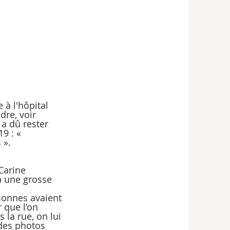
 à l'hôpital 
re, voir 
 a dû rester 
9 : « 
 ».
Carine 
 a une grosse 
rsonnes avaient 
 que l’on 
la rue, on lui 
des photos 