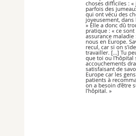
choses difficiles : 
parfois des jumeaux,
qui ont vécu des cho
joyeusement, dans l
» Elle a donc dû tro
pratique : « ce son
assurance maladie 
nous en Europe. Sa
recul, car si on s’i
travailler. […] Tu p
que toi ou l’hôpital
accouchements dram
satisfaisant de savo
Europe car les gens
patients à recomman
on a besoin d’être s
l’hôpital. »