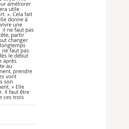
ur améliorer 
era utile 
 ». Cela fait 
elle donne à 
vivre une 
 il ne faut pas 
ête, partir 
tout changer 
i longtemps 
l ne faut pas 
dès le début 
e après 
te au 
ment, prendre 
es vont 
ns son 
nt. » Elle 
 Il faut être 
 ces trois 