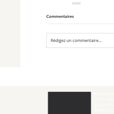
Commentaires
Rédigez un commentaire...
Associati
13-15 rue 
ZAC du Pet
78920 EC