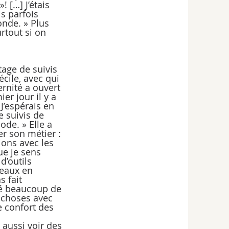
 […] J’étais 
s parfois 
onde. » Plus 
rtout si on 
tage de suivis 
ile, avec qui 
ernité a ouvert 
er jour il y a 
J’espérais en 
e suivis de 
de. » Elle a 
r son métier : 
ions avec les 
ue je sens 
d’outils 
eaux en 
 fait 
hé beaucoup de 
s choses avec 
e confort des 
aussi voir des 