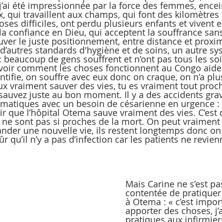
« j’ai été impressionnée par la force des femmes, encei
 qui travaillent aux champs, qui font des kilomètres à
ses difficiles, ont perdu plusieurs enfants et vivent 
a confiance en Dieu, qui acceptent la souffrance san
uver le juste positionnement, entre distance et proxim
t d’autres standards d'hygiène et de soins, un autre s
: beaucoup de gens souffrent et n’ont pas tous les s
voir comment les choses fonctionnent au Congo aide
dentifie, on souffre avec eux donc on craque, on n’a plus
eux vraiment sauver des vies, tu es vraiment tout proc
 sauvez juste au bon moment. Il y a des accidents grav
atiques avec un besoin de césarienne en urgence : c
ir que l’hôpital Otema sauve vraiment des vies. C’est d
 ne sont pas si proches de la mort. On peut vraiment 
der une nouvelle vie, ils restent longtemps donc on 
ûr qu’il n’y a pas d’infection car les patients ne revie
Mais Carine ne s’est p
contentée de pratiquer 
à Otema : « c’est impor
apporter des choses, j’
pratiques aux infirmiers