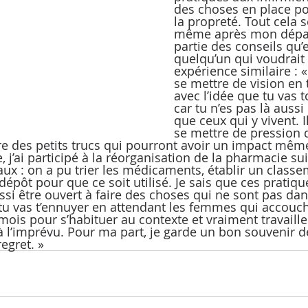
des choses en place po
la propreté. Tout cela s
même après mon départ.
partie des conseils qu’
quelqu’un qui voudrait 
expérience similaire : « 
se mettre de vision en t
avec l’idée que tu vas 
car tu n’es pas là auss
que ceux qui y vivent. I
se mettre de pression 
re des petits trucs qui pourront avoir un impact mêm
 j’ai participé à la réorganisation de la pharmacie sui
x : on a pu trier les médicaments, établir un classe
 dépôt pour que ce soit utilisé. Je sais que ces pratiqu
ussi être ouvert à faire des choses qui ne sont pas da
u vas t’ennuyer en attendant les femmes qui accouche
 mois pour s’habituer au contexte et vraiment travailler.
 à l’imprévu. Pour ma part, je garde un bon souvenir de
regret. »