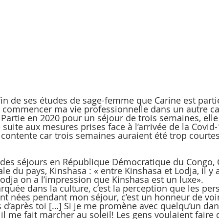
 fin de ses études de sage-femme que Carine est partie
s commencer ma vie professionnelle dans un autre cad
 Partie en 2020 pour un séjour de trois semaines, elle
 suite aux mesures prises face à l’arrivée de la Covid-1
 contente car trois semaines auraient été trop courtes
é des séjours en République Démocratique du Congo, 
ale du pays, Kinshasa : « entre Kinshasa et Lodja, il y
Lodja on a l’impression que Kinshasa est un luxe».  
arquée dans la culture, c’est la perception que les pe
sont nées pendant mon séjour, c’est un honneur de voir
’après toi […] Si je me promène avec quelqu’un dans 
 me fait marcher au soleil! Les gens voulaient faire 