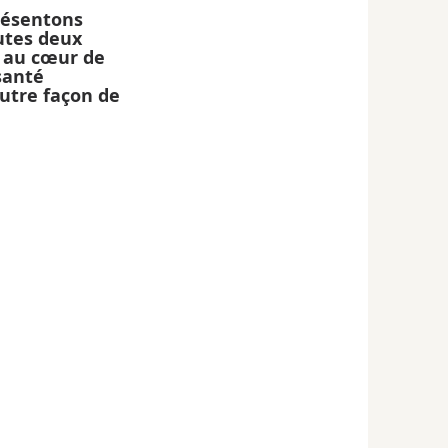
résentons 
utes deux 
 au cœur de 
santé 
utre façon de 