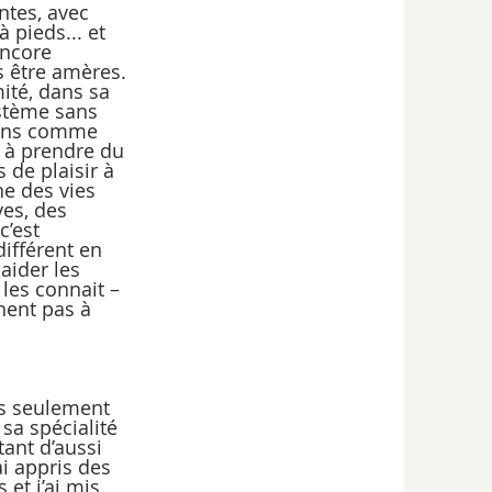
ntes, avec 
 pieds... et 
encore 
s être amères. 
ité, dans sa 
ystème sans 
oins comme 
 à prendre du 
 de plaisir à 
he des vies 
es, des 
’est 
ifférent en 
aider les 
les connait – 
nnent pas à 
as seulement 
sa spécialité 
tant d’aussi 
ai appris des 
 et j’ai mis 