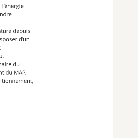
l’énergie 
indre 
 
ture depuis 
isposer d’un 
 
u. 
naire du 
nt du MAP. 
ditionnement, 