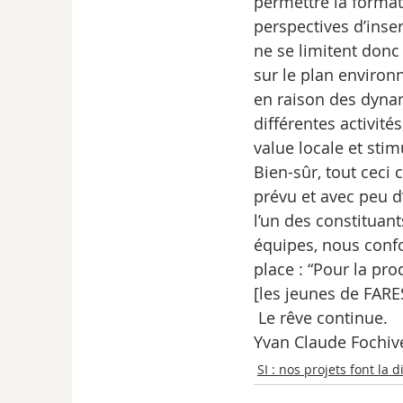
permettre la format
perspectives d’inse
ne se limitent donc
sur le plan environ
en raison des dyna
différentes activité
value locale et sti
Bien-sûr, tout ceci
prévu et avec peu d
l’un des constituant
équipes, nous confo
place : “Pour la pro
[les jeunes de FAR
 Le rêve continue.
Yvan Claude Fochiv
SI : nos projets font la 