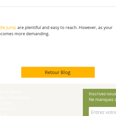
dle Jump
 are plentiful and easy to reach. However, as your 
becomes more demanding.
Retour Blog
on La Gerbe
Inscrivez-vous
des fontenelles,
Ne manquez a
it Parc
QUEVILLY
6 15