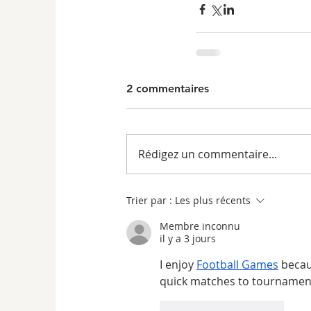
2 commentaires
Rédigez un commentaire...
Trier par :
Les plus récents
Membre inconnu
il y a 3 jours
I enjoy 
Football Games
 becau
quick matches to tournaments
J'aime
Répondre