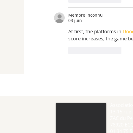
Membre inconnu
03 juin
At first, the platforms in 
Doo
score increases, the game 
J'aime
Répondre
Associati
13-15 rue 
ZAC du Pet
78920 EC
01 34 75 5