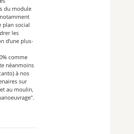
es 
ts du module 
t, notamment 
 plan social 
rer les 
on d’une plus-
 100% comme 
ste néanmoins 
canto) à nos 
enaires sur 
et au moulin, 
manoeuvrage”.