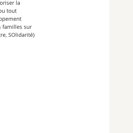
oriser la 
ou tout 
oppement 
 familles sur 
e, SOlidarité) 