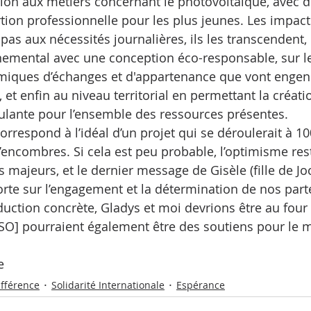
ion aux métiers concernant le photovoltaïque, avec d
rtion professionnelle pour les plus jeunes. Les impac
 pas aux nécessités journalières, ils les transcenden
nemental avec une conception éco-responsable, sur le
miques d’échanges et d'appartenance que vont engend
s, et enfin au niveau territorial en permettant la créati
mulante pour l’ensemble des ressources présentes. 
 correspond à l’idéal d’un projet qui se déroulerait à
’encombres. Si cela est peu probable, l’optimisme re
s majeurs, et le dernier message de Gisèle (fille de Jo
rte sur l’engagement et la détermination de nos part
duction concrète, Gladys et moi devrions être au four 
ESO] pourraient également être des soutiens pour le 
e
différence
Solidarité Internationale
Espérance