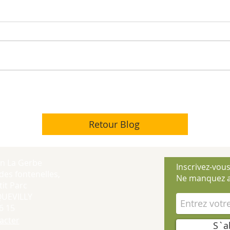
Retour Blog
on La Gerbe
Inscrivez-vous
des fontenelles,
Ne manquez a
it Parc
QUEVILLY
6 15
acter
S`a