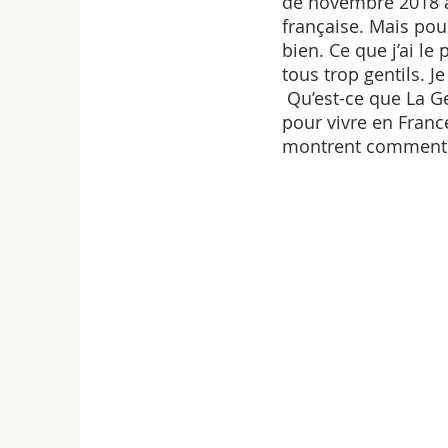
de novembre 2018 à 
française. Mais pour 
bien. Ce que j’ai le
tous trop gentils.
 Qu’est-ce que La Gerbe m’a apporté ? 1) – la langue française 2) – comment on fait 
pour vivre en Franc
montrent comment f