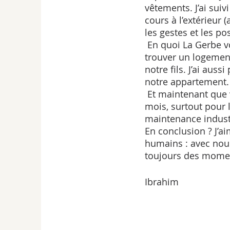
vêtements. J’ai suiv
cours à l’extérieur (
les gestes et les pos
 En quoi La Gerbe vous a aidé ? Sylvie nous a aidés dans beaucoup de domaines : pour 
trouver un logement
notre fils. J’ai aus
notre appartement.
 Et maintenant que votre contrat à La Gerbe est fini ? Je fais une remise à niveau de 2 
mois, surtout pour
maintenance industr
En conclusion ? J’a
humains : avec nous,
toujours des momen
Ibrahim