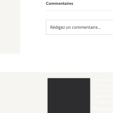
Commentaires
Rédigez un commentaire...
Associati
13-15 rue 
ZAC du Pet
78920 EC
01 34 75 5
Nous cont