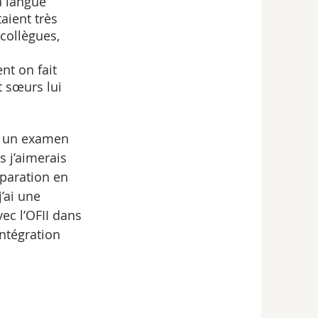
a langue 
taient très 
 collègues, 
t sœurs lui 
e un examen 
s j’aimerais 
paration en 
’ai une 
ec l’OFII dans 
Intégration 