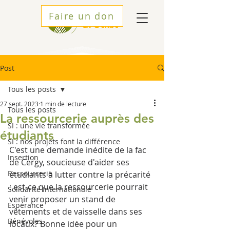
Faire un don
Post
Tous les posts
27 sept. 2023
1 min de lecture
Tous les posts
La ressourcerie auprès des
SI : une vie transformée
étudiants
SI : nos projets font la différence
C'est une demande inédite de la fac 
Insertion
de Cergy, soucieuse d'aider ses 
Ressourcerie
étudiants à lutter contre la précarité 
: est-ce que la ressourcerie pourrait 
Solidarité Internationale
venir proposer un stand de 
Espérance
vêtements et de vaisselle dans ses 
Bénévoles
locaux? Bonne idée pour un 