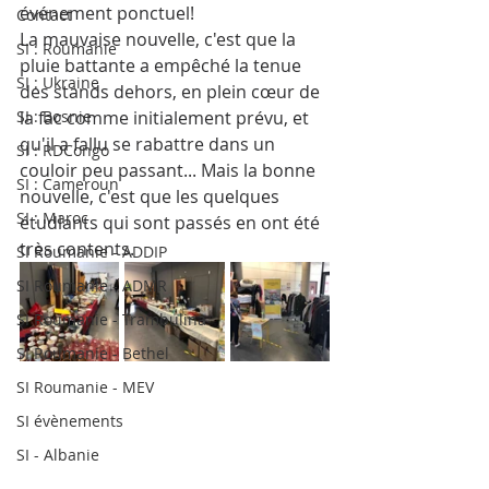
événement ponctuel! 
Contact
La mauvaise nouvelle, c'est que la 
SI : Roumanie
pluie battante a empêché la tenue 
SI : Ukraine
des stands dehors, en plein cœur de 
SI : Bosnie
la fac comme initialement prévu, et 
qu'il a fallu se rabattre dans un 
SI : RDCongo
couloir peu passant... Mais la bonne 
SI : Cameroun
nouvelle, c'est que les quelques 
SI : Maroc
étudiants qui sont passés en ont été 
très contents.
SI Roumanie - ADDIP
SI Roumanie - ADMR
SI Roumanie - Trambulina
SI Roumanie - Bethel
SI Roumanie - MEV
SI évènements
SI - Albanie