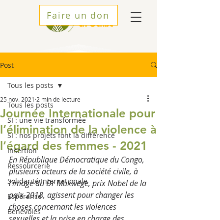
Faire un don
Post
Tous les posts
25 nov. 2021
2 min de lecture
Tous les posts
Journée Internationale pour
SI : une vie transformée
l’élimination de la violence à
SI : nos projets font la différence
l’égard des femmes - 2021
Insertion
En République Démocratique du Congo, 
Ressourcerie
plusieurs acteurs de la société civile, à 
Solidarité Internationale
l’image du Dr Mukwege, prix Nobel de la 
paix 2018, agissent pour changer les 
Espérance
choses concernant les violences 
Bénévoles
sexuelles et la prise en charge des 