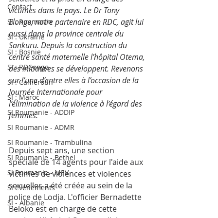
Contact
victimes dans le pays. Le Dr Tony 
Elonge, notre partenaire en RDC, agit lui 
SI : Roumanie
aussi dans la province centrale du 
SI : Ukraine
Sankuru. Depuis la construction du 
SI : Bosnie
centre santé maternelle l’hôpital Otema, 
SI : RDCongo
des initiatives se développent. Revenons 
sur l’une d’entre elles à l’occasion de la 
SI : Cameroun
Journée Internationale pour 
SI : Maroc
l’élimination de la violence à l’égard des 
SI Roumanie - ADDIP
femmes.
SI Roumanie - ADMR
SI Roumanie - Trambulina
Depuis sept ans, une section 
SI Roumanie - Bethel
spéciale de 14 agents pour l'aide aux 
SI Roumanie - MEV
victimes de violences et violences 
sexuelles a été créée au sein de la 
SI évènements
police de Lodja. L'officier Bernadette 
SI - Albanie
Beloko est en charge de cette 