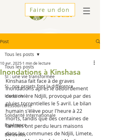
Faire un don
Post
Tous les posts
10 avr. 2025
1 min de lecture
Tous les posts
Inondations à Kinshasa
SI : une vie transformée
Kinshasa fait face à de graves 
SI : nos projets font la différence
inondations après le débordement 
de la rivière Ndjili, provoqué par des 
Insertion
pluies torrentielles le 5 avril. Le bilan 
Ressourcerie
humain s'élève pour l'heure à 22 
Solidarité Internationale
morts, tandis que des centaines de 
Espérance
familles ont perdu leurs maisons 
dans les communes de Ndjili, Limete, 
Bénévoles