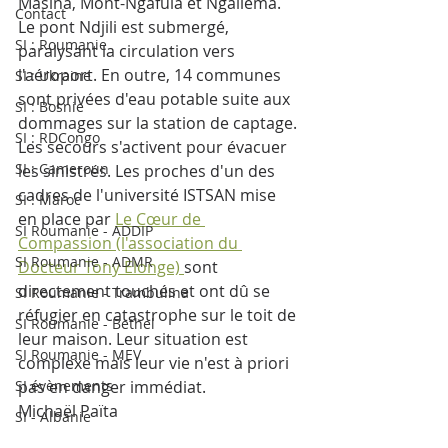
Masina, Mont-Ngafula et Ngaliema. 
Contact
Le pont Ndjili est submergé, 
SI : Roumanie
paralysant la circulation vers 
l'aéroport. En outre, 14 communes 
SI : Ukraine
sont privées d'eau potable suite aux 
SI : Bosnie
dommages sur la station de captage. 
SI : RDCongo
Les secours s'activent pour évacuer 
SI : Cameroun
les sinistrés. Les proches d'un des 
cadres de l'université ISTSAN mise 
SI : Maroc
en place par 
Le Cœur de 
SI Roumanie - ADDIP
Compassion (l'association du 
SI Roumanie - ADMR
Docteur Tony Elonge) 
sont 
directement touchés et ont dû se 
SI Roumanie - Trambulina
réfugier en catastrophe sur le toit de 
SI Roumanie - Bethel
leur maison. Leur situation est 
SI Roumanie - MEV
complexe mais leur vie n'est à priori 
SI évènements
pas en danger immédiat.
Michaël Païta
SI - Albanie