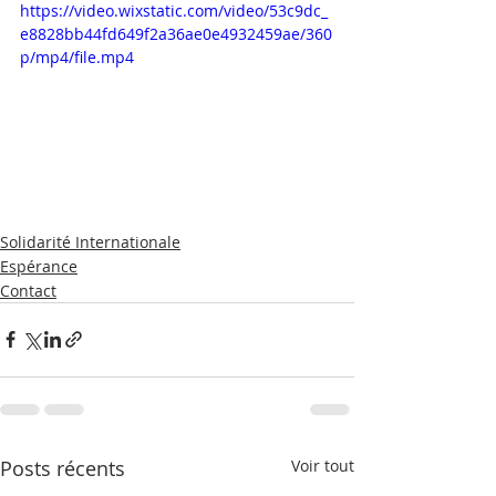
https://video.wixstatic.com/video/53c9dc_
e8828bb44fd649f2a36ae0e4932459ae/360
p/mp4/file.mp4
Solidarité Internationale
Espérance
Contact
Posts récents
Voir tout