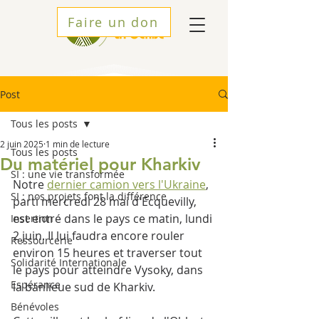
Faire un don
Post
Tous les posts
2 juin 2025
1 min de lecture
Tous les posts
Du matériel pour Kharkiv
SI : une vie transformée
Notre 
dernier camion vers l'Ukraine
, 
SI : nos projets font la différence
parti mercredi 28 mai d'Ecquevilly, 
est entré dans le pays ce matin, lundi 
Insertion
2 juin. Il lui faudra encore rouler 
Ressourcerie
environ 15 heures et traverser tout 
Solidarité Internationale
le pays pour atteindre Vysoky, dans 
Espérance
la banlieue sud de Kharkiv. 
Bénévoles