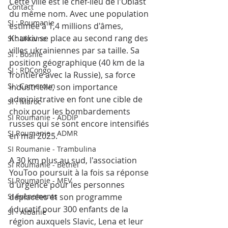
Cette ville est le chef-lieu de l'Oblast 
Contact
du même nom. Avec une population 
SI : Roumanie
estimée à 1,4 millions d'âmes, 
Kharkiv se place au second rang des 
SI : Ukraine
villes ukrainiennes par sa taille. Sa 
SI : Bosnie
position géographique (40 km de la 
SI : RDCongo
frontière avec la Russie), sa force 
SI : Cameroun
industrielle, son importance 
administrative en font une cible de 
SI : Maroc
choix pour les bombardements 
SI Roumanie - ADDIP
russes qui se sont encore intensifiés 
SI Roumanie - ADMR
en mai 2025. 
SI Roumanie - Trambulina
A 30 km plus au sud, l'association 
SI Roumanie - Bethel
YouToo poursuit à la fois sa réponse 
SI Roumanie - MEV
d'urgence pour les personnes 
SI évènements
déplacées et son programme 
éducatif pour 300 enfants de la 
SI - Albanie
région auxquels Slavic, Lena et leur 