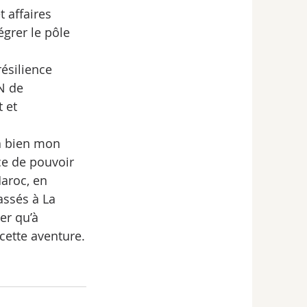
 affaires 
égrer le pôle 
ésilience 
N de 
 et 
 à bien mon 
ce de pouvoir 
aroc, en 
ssés à La 
er qu’à 
cette aventure.