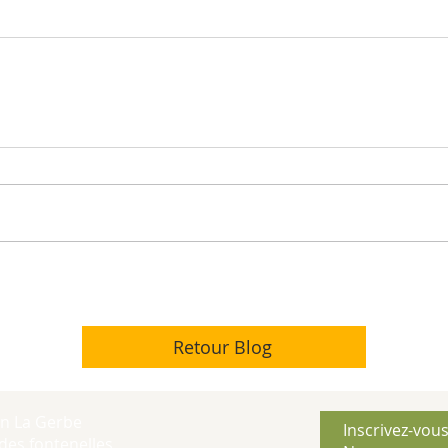
Retour Blog
on La Gerbe
Inscrivez-vous
des fontenelles,