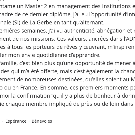
entame un Master 2 en management des institutions et
adre de ce dernier diplôme, j’ai eu l’opportunité d’int
onale (SI) de La Gerbe en tant qu’alternant.
mières semaines, j’ai vu authenticité, abnégation et r
ent de nos missions. Ces valeurs, ancrées dans l’AD
res à tous les porteurs de rêves y œuvrant, m’inspirent
uler mon envie quotidienne d’apprendre.
 famille, c’est bien plus qu’une opportunité de mener
udes qui m’a été offerte, mais c’est également la chan
ement de nombreuses destinées, qu’elles soient au M
 ou en France. En somme, ces premiers moments pa
moi la confirmation “qu’il y a plus de bonheur à donn
cie chaque membre impliqué de près ou de loin dans 
e
Espérance
Bénévoles