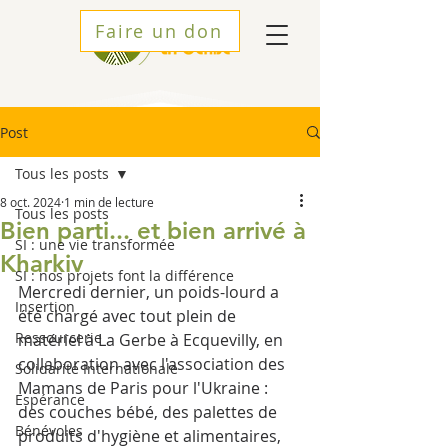
Faire un don
Post
Tous les posts
8 oct. 2024
1 min de lecture
Tous les posts
Bien parti... et bien arrivé à
SI : une vie transformée
Kharkiv
SI : nos projets font la différence
Mercredi dernier, un poids-lourd a 
Insertion
été chargé avec tout plein de 
Ressourcerie
matériel à La Gerbe à Ecquevilly, en 
collaboration avec l'association des 
Solidarité Internationale
Mamans de Paris pour l'Ukraine : 
Espérance
des couches bébé, des palettes de 
Bénévoles
produits d'hygiène et alimentaires, 