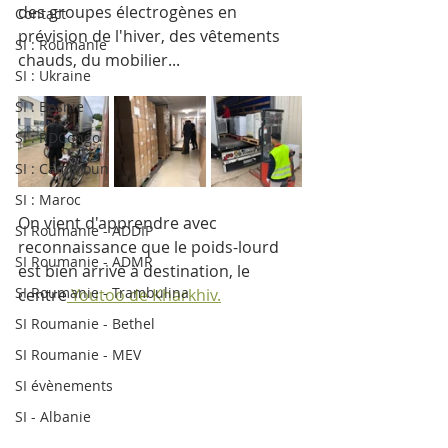
des groupes électrogènes en 
Contact
prévision de l'hiver, des vêtements 
SI : Roumanie
chauds, du mobilier...
SI : Ukraine
SI : Bosnie
SI : RDCongo
SI : Cameroun
SI : Maroc
On vient d'apprendre avec 
SI Roumanie - ADDIP
reconnaissance que le poids-lourd 
SI Roumanie - ADMR
est bien arrivé à destination, le 
SI Roumanie - Trambulina
centre
 Youtoo de Kharkhiv.
SI Roumanie - Bethel
SI Roumanie - MEV
SI évènements
SI - Albanie