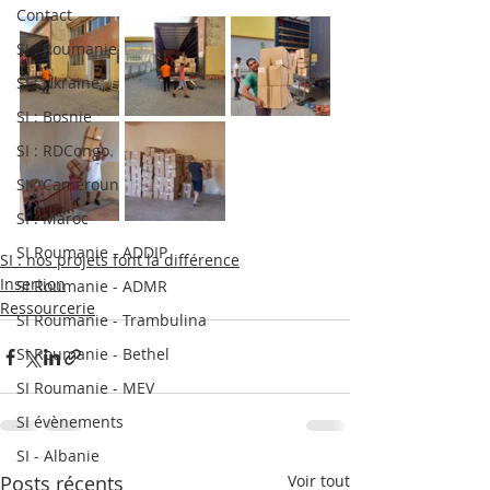
Contact
SI : Roumanie
SI : Ukraine
SI : Bosnie
SI : RDCongo
SI : Cameroun
SI : Maroc
SI Roumanie - ADDIP
SI : nos projets font la différence
Insertion
SI Roumanie - ADMR
Ressourcerie
SI Roumanie - Trambulina
SI Roumanie - Bethel
SI Roumanie - MEV
SI évènements
SI - Albanie
Posts récents
Voir tout