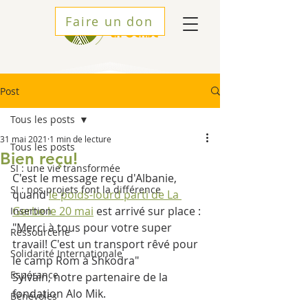
Faire un don
Post
Tous les posts
31 mai 2021
1 min de lecture
Tous les posts
Bien reçu!
SI : une vie transformée
C'est le message reçu d'Albanie, 
SI : nos projets font la différence
quand 
le poids-lourd parti de La 
Gerbe le 20 mai
 est arrivé sur place : 
Insertion
"Merci à tous pour votre super 
Ressourcerie
travail! C'est un transport rêvé pour 
Solidarité Internationale
le camp Rom à Shkodra"
Espérance
Sylvain, notre partenaire de la 
fondation Alo Mik.
Bénévoles