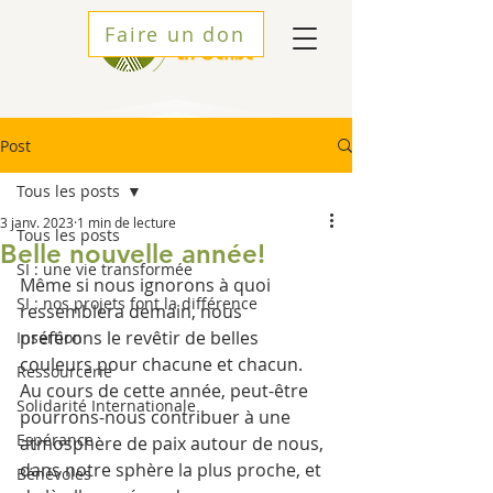
Faire un don
Post
Tous les posts
3 janv. 2023
1 min de lecture
Tous les posts
Belle nouvelle année!
SI : une vie transformée
Même si nous ignorons à quoi 
SI : nos projets font la différence
ressemblera demain, nous 
préférons le revêtir de belles 
Insertion
couleurs pour chacune et chacun. 
Ressourcerie
Au cours de cette année, peut-être 
Solidarité Internationale
pourrons-nous contribuer à une 
Espérance
atmosphère de paix autour de nous, 
dans notre sphère la plus proche, et 
Bénévoles