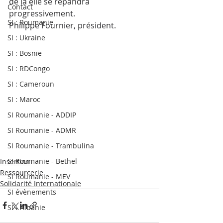
de là elle se répandra 
Contact
progressivement.
SI : Roumanie
Philippe Fournier, président.
SI : Ukraine
SI : Bosnie
SI : RDCongo
SI : Cameroun
SI : Maroc
SI Roumanie - ADDIP
SI Roumanie - ADMR
SI Roumanie - Trambulina
SI Roumanie - Bethel
Insertion
Ressourcerie
SI Roumanie - MEV
Solidarité Internationale
SI évènements
SI - Albanie