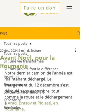
Faire un don
Post
Tous les posts
20 déc. 2024
2 min de lecture
Tous les posts
Avant Noël, pour la
SI : une vie transformée
Roumanie
SI : nos projets font la différence
Notre dernier camion de l'année est 
Insertion
maintenant déchargé. Le 
Ressourcerie
chargement du 12 décembre s'est 
déroulé sans encombre, tout 
Solidarité Internationale
comme la route et le déchargement 
Espérance
à 
Arad, Brasov et Ploiesti, en 
Bénévoles
Roumanie
. 