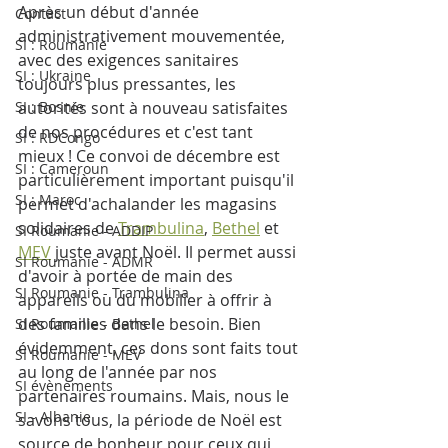
Après un début d'année 
Contact
administrativement mouvementée, 
SI : Roumanie
avec des exigences sanitaires 
SI : Ukraine
toujours plus pressantes, les 
SI : Bosnie
autorités sont à nouveau satisfaites 
de nos procédures et c'est tant 
SI : RDCongo
mieux ! Ce convoi de décembre est 
SI : Cameroun
particulièrement important puisqu'il 
SI : Maroc
permet d'achalander les magasins 
solidaires de 
Trambulina
, 
Bethel
 et 
SI Roumanie - ADDIP
MEV
 juste avant Noël. Il permet aussi 
SI Roumanie - ADMR
d'avoir à portée de main des 
SI Roumanie - Trambulina
appareils ou du mobilier à offrir à 
des familles dans le besoin. Bien 
SI Roumanie - Bethel
évidemment, ces dons sont faits tout 
SI Roumanie - MEV
au long de l'année par nos 
SI évènements
partenaires roumains. Mais, nous le 
SI - Albanie
savons tous, la période de Noël est 
source de bonheur pour ceux qui 