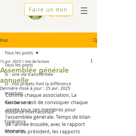
Faire un don
Post
Tous les posts
15 avr. 2025
1 min de lecture
Tous les posts
Assemblée générale
SI : une vie transformée
annuelle
SI : nos projets font la différence
Dernière mise à jour :
25 avr. 2025
Insertion
Comme chaque association, La 
Gerbe se doit de convoquer chaque 
Ressourcerie
année tous ses membres pour 
Solidarité Internationale
l'assemblée générale. Temps de bilan 
Espérance
de l'année écoulée, avec le rapport 
Bénévoles
moral du président, les rapports 