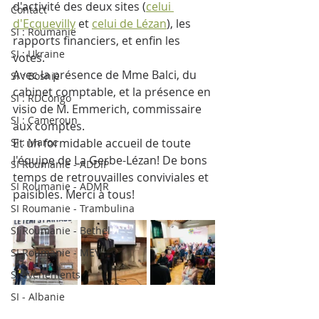
d'activité des deux sites (
celui 
Contact
d'Ecquevilly
 et 
celui de Lézan
), les 
SI : Roumanie
rapports financiers, et enfin les 
SI : Ukraine
votes. 
Avec la présence de Mme Balci, du 
SI : Bosnie
cabinet comptable, et la présence en 
SI : RDCongo
visio de M. Emmerich, commissaire 
SI : Cameroun
aux comptes.
SI : Maroc
Et un formidable accueil de toute 
l'équipe de La Gerbe-Lézan! De bons 
SI Roumanie - ADDIP
temps de retrouvailles conviviales et 
SI Roumanie - ADMR
paisibles. Merci à tous!
SI Roumanie - Trambulina
SI Roumanie - Bethel
SI Roumanie - MEV
SI évènements
SI - Albanie