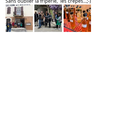
Sans oublier la friperie,  les crêpes...;-)