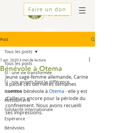
Faire un don
Post
Tous les posts
7 avr. 2020
3 min de lecture
Tous les posts
Bénévole à Otema
SI : une vie transformée
Jeune sage-femme allemande, Carine 
SI : nos projets font la différence
a passé ces dernières semaines 
comme bénévole à 
Otema
 - elle y est 
Insertion
d'ailleurs encore pour la période du 
Ressourcerie
confinement. Nous avons recueilli 
Solidarité Internationale
ses impressions.
Espérance
Bénévoles