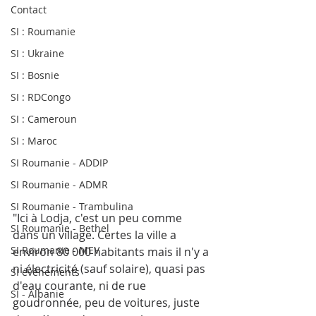
Contact
SI : Roumanie
SI : Ukraine
SI : Bosnie
SI : RDCongo
SI : Cameroun
SI : Maroc
SI Roumanie - ADDIP
SI Roumanie - ADMR
SI Roumanie - Trambulina
"Ici à Lodja, c'est un peu comme 
SI Roumanie - Bethel
dans un village. Certes la ville a 
SI Roumanie - MEV
environ 80 000 habitants mais il n'y a 
ni électricité (sauf solaire), quasi pas 
SI évènements
d'eau courante, ni de rue 
SI - Albanie
goudronnée, peu de voitures, juste 