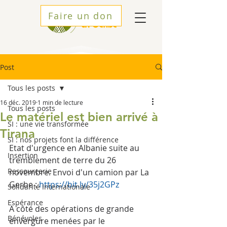
Faire un don
Post
Tous les posts
16 déc. 2019
1 min de lecture
Tous les posts
Le matériel est bien arrivé à
SI : une vie transformée
Tirana
SI : nos projets font la différence
Etat d'urgence en Albanie suite au 
Insertion
tremblement de terre du 26 
Ressourcerie
novembre. Envoi d'un camion par La 
Gerbe : 
https://bit.ly/35j2GPz
Solidarité Internationale
Espérance
A côté des opérations de grande 
Bénévoles
envergure menées par le 