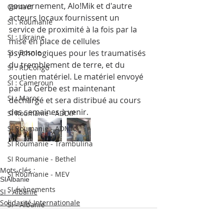
gouvernement, Alo!Mik et d'autre 
Contact
acteurs locaux fournissent un 
SI : Roumanie
service de proximité à la fois par la 
SI : Ukraine
mise en place de cellules 
SI : Bosnie
psychologiques pour les traumatisés 
du tremblement de terre, et du 
SI : RDCongo
soutien matériel. Le matériel envoyé 
SI : Cameroun
par La Gerbe est maintenant 
SI : Maroc
déchargé et sera distribué au cours 
des semaines à venir.
SI Roumanie - ADDIP
SI Roumanie - ADMR
SI Roumanie - Trambulina
SI Roumanie - Bethel
Mots-clés :
SI Roumanie - MEV
SI
Albanie
SI évènements
SI - Albanie
Solidarité Internationale
SI - Albanie