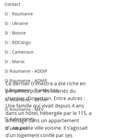
Contact
SI : Roumanie
SI : Ukraine
SI : Bosnie
SI : RDCongo
SI : Cameroun
SI : Maroc
SI Roumanie - ADDIP
SI Roumanie - ADMR
Ce dernier trimestre a été riche en 
SI Roumanie - Trambulina
péripéties pour les salariés du 
chantier d’insertion. Entre autres :
SI Roumanie - Bethel
Une famille qui vivait depuis 4 ans 
SI Roumanie - MEV
dans un hôtel, hébergée par le 115, a 
SI évènements
aménagé dans un appartement 
d’une petite ville voisine. Il s’agissait 
SI - Albanie
d’un logement confié par ses 