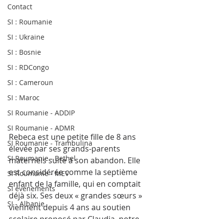
Contact
SI : Roumanie
SI : Ukraine
SI : Bosnie
SI : RDCongo
SI : Cameroun
SI : Maroc
SI Roumanie - ADDIP
SI Roumanie - ADMR
Rebeca est une petite fille de 8 ans 
SI Roumanie - Trambulina
élevée par ses grands-parents 
SI Roumanie - Bethel
maternels suite à son abandon. Elle 
est considérée comme la septième 
SI Roumanie - MEV
enfant de la famille, qui en comptait 
SI évènements
déjà six. Ses deux « grandes sœurs » 
SI - Albanie
viennent depuis 4 ans au soutien 
scolaire proposé par Claudia, notre 