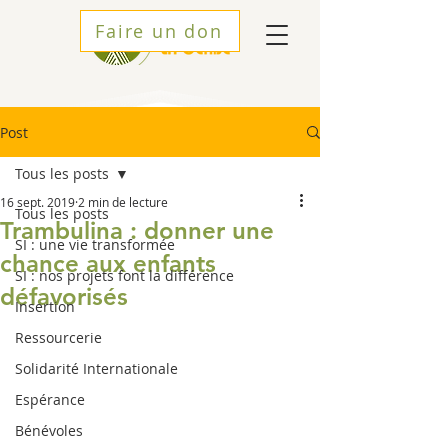
Faire un don
Post
Tous les posts
16 sept. 2019
2 min de lecture
Tous les posts
Trambulina : donner une
SI : une vie transformée
chance aux enfants
SI : nos projets font la différence
défavorisés
Insertion
Ressourcerie
Solidarité Internationale
Espérance
Bénévoles