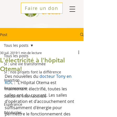
Faire un don
Post
Tous les posts
30 juil. 2019
1 min de lecture
Tous les posts
L'électricité à l'hôpital
SI : une vie transformée
Otema!
SI : nos projets font la différence
Des nouvelles du 
docteur Tony en 
Insertion
RDC
 : "L'Hôpital Otema est 
Ressourcerie
maintenant électrifié, toutes les 
salles ont du courant. Les salles 
Solidarité Internationale
d'opération et d'accouchement ont 
Espérance
suffisamment d'énergie pour 
Bénévoles
permettre le fonctionnement des 