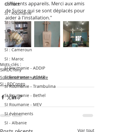
différents appareils. Merci aux amis 
Contact
de Suisse qui se sont déplacés pour 
SI : Roumanie
aider à l'installation."
SI : Ukraine
SI : Bosnie
SI : RDCongo
SI : Cameroun
SI : Maroc
Mots-clés :
SI Roumanie - ADDIP
SI
RDC
Tony
SI Roumanie - ADMR
Solidarité Internationale
SI : RDCongo
SI Roumanie - Trambulina
SI Roumanie - Bethel
SI Roumanie - MEV
SI évènements
SI - Albanie
Posts récents
Voir tout