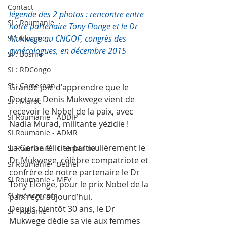
Contact
légende des 2 photos : rencontre entre 
SI : Roumanie
notre partenaire Tony Elonge et le Dr 
Mukwege au CNGOF, congrès des 
SI : Ukraine
gynécologues, en décembre 2015
SI : Bosnie
SI : RDCongo
SI : Cameroun
Grande joie d'apprendre que le 
Docteur Denis Mukwege vient de 
SI : Maroc
recevoir le Nobel de la paix, avec 
SI Roumanie - ADDIP
Nadia Murad, militante yézidie !
SI Roumanie - ADMR
La Gerbe félicite particulièrement le 
SI Roumanie - Trambulina
Dr Mukwege, célèbre compatriote et 
SI Roumanie - Bethel
confrère de notre partenaire le Dr 
SI Roumanie - MEV
Tony Elonge, pour le prix Nobel de la 
SI évènements
paix reçu aujourd’hui.
Depuis bientôt 30 ans, le Dr 
SI - Albanie
Mukwege dédie sa vie aux femmes 