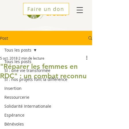
Faire un don
Post
Tous les posts
5 oct. 2018
2 min de lecture
Tous les posts
"Réparer les femmes en
SI : une vie transformée
RDC" : un combat reconnu
SI : nos projets font la différence
Insertion
Ressourcerie
Solidarité Internationale
Espérance
Bénévoles