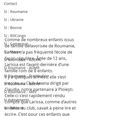
Contact
SI : Roumanie
SI : Ukraine
SI : Bosnie
SI : RDCongo
Comme de nombreux enfants issus 
SI : Cameroun
de famille défavorisée de Roumanie, 
SI : Maroc
Larissa n’a pas fréquenté l’école de 
façon régulière. Âgée de 12 ans, 
SI Roumanie - ADDIP
Larissa est l’avant-dernière d’une 
SI Roumanie - ADMR
famille rom de 8 enfants.
SI Roumanie - Trambulina
Il y a quelques années, elle s’est 
inscrite au Club Awana dirigé par 
SI Roumanie - Bethel
Claudia, notre partenaire à Ploieşti. 
SI Roumanie - MEV
Celle-ci s’est rapidement rendu 
SI évènements
compte que Larissa, comme d’autres 
enfants du club, savait à peine lire et 
SI - Albanie
écrire. C’est pour ces enfants que 