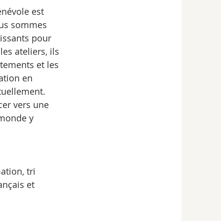
névole est 
Nous sommes 
aissants pour 
s ateliers, ils 
êtements et les 
ation en 
tuellement. 
cer vers une 
 monde y 
tion, tri 
ançais et 