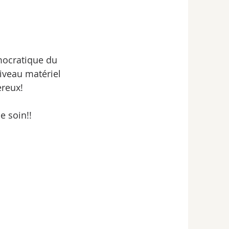
mocratique du 
iveau matériel 
ereux!
e soin!! 