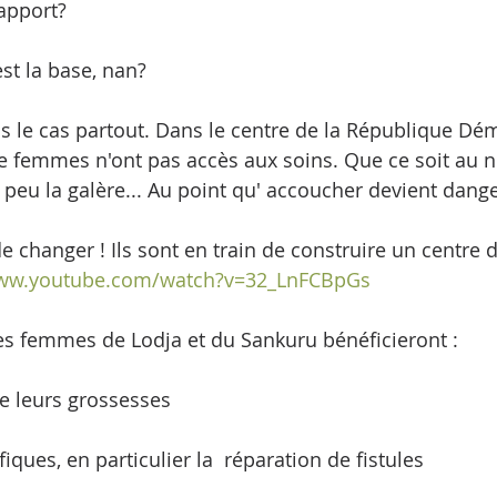
apport?
est la base, nan?
as le cas partout. Dans le centre de la République Dé
 femmes n'ont pas accès aux soins. Que ce soit au n
 peu la galère... Au point qu' accoucher devient dang
de changer ! Ils sont en train de construire un centre d
www.youtube.com/watch?v=32_LnFCBpGs
les femmes de Lodja et du Sankuru bénéficieront : 
de leurs grossesses 
iques, en particulier la  réparation de fistules 