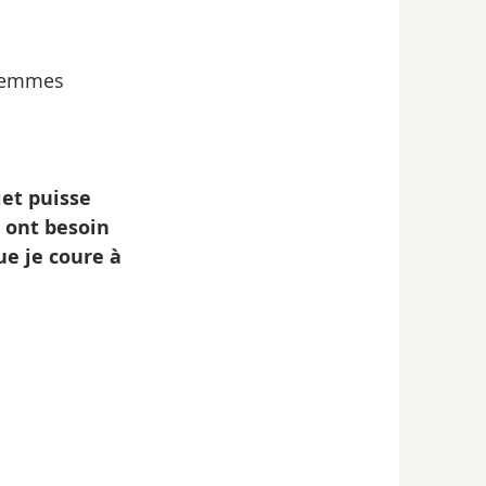
 femmes 
jet puisse 
s ont besoin 
e je coure à 