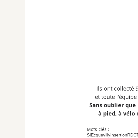
Ils ont collecté
et toute l'équip
Sans oublier que 
à pied, à vélo
Mots-clés :
SI
Ecquevilly
Insertion
RDC