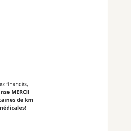
ez financés,
nse MERCI!
ntaines de km 
médicales!