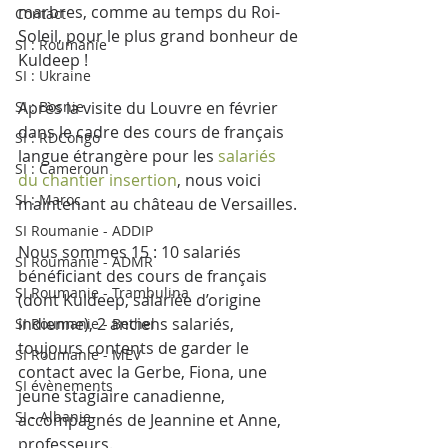
marbres, comme au temps du Roi-
Contact
Soleil, pour le plus grand bonheur de 
SI : Roumanie
Kuldeep !
SI : Ukraine
SI : Bosnie
Après la visite du Louvre en février 
dans le cadre des cours de français 
SI : RDCongo
langue étrangère pour les 
salariés 
SI : Cameroun
du chantier insertion
, nous voici 
SI : Maroc
maintenant au château de Versailles.
SI Roumanie - ADDIP
Nous sommes 15 : 10 salariés 
SI Roumanie - ADMR
bénéficiant des cours de français 
SI Roumanie - Trambulina
(dont Kuldeep, salariée d’origine 
indienne), 2 anciens salariés, 
SI Roumanie - Bethel
toujours contents de garder le 
SI Roumanie - MEV
contact avec la Gerbe, Fiona, une 
SI évènements
jeune stagiaire canadienne, 
SI - Albanie
accompagnés de Jeannine et Anne, 
professeurs.