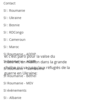
Contact
SI : Roumanie
SI : Ukraine
SI : Bosnie
SI : RDCongo
SI : Cameroun
SI : Maroc
SI Roumanie - ADDIP
et c'est parti pour la valse du 
SI Roumanie - ADMR
matériel, un maillon dans la grande 
chaîne qui va jusqu'aux réfugiés de la 
SI Roumanie - Trambulina
guerre en Ukraine:
SI Roumanie - Bethel
SI Roumanie - MEV
SI évènements
SI - Albanie