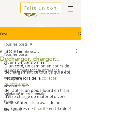
Faire un don
Post
Tous les posts
6 mai 2016
1 min de lecture
Tous les posts
Décharger, charger...
SI : une vie transformée
D'un côté, un camion en cours de 
SI : nos projets font la différence
déchargement ce tout ce qui a été 
récupéré lors de la 
collecte 
Insertion
quotidienne
,
Ressourcerie
de l'autre, un poids-lourd en train 
Solidarité Internationale
d'être chargé de matériel divers 
Espérance
pour soutenir le travail de nos 
partenaires de 
Charité
 en Ukraine!
Bénévoles