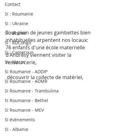
Contact
SI : Roumanie
SI : Ukraine
Tout plein de jeunes gambettes bien 
SI : Bosnie
inhabituelles arpentent nos locaux: 
SI : RDCongo
76 enfants d'une école maternelle 
SI : Cameroun
d'Andrésy viennent visiter la 
SI : Maroc
ressourcerie,
SI Roumanie - ADDIP
 découvrir la collecte de matériel,
SI Roumanie - ADMR
SI Roumanie - Trambulina
SI Roumanie - Bethel
SI Roumanie - MEV
SI évènements
SI - Albanie