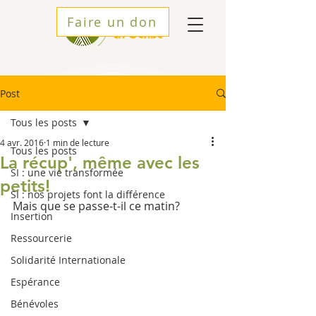
Faire un don
Post
Tous les posts
4 avr. 2016
1 min de lecture
Tous les posts
La récup', même avec les
SI : une vie transformée
petits!
SI : nos projets font la différence
Mais que se passe-t-il ce matin?
Insertion
Ressourcerie
Solidarité Internationale
Espérance
Bénévoles