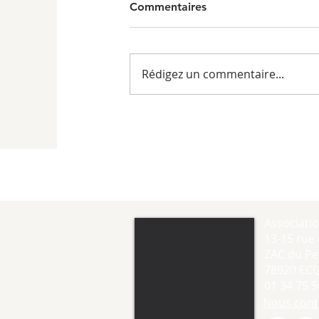
Commentaires
Rédigez un commentaire...
Associati
13-15 rue 
ZAC du Pet
78920 EC
01 34 75 5
Nous cont