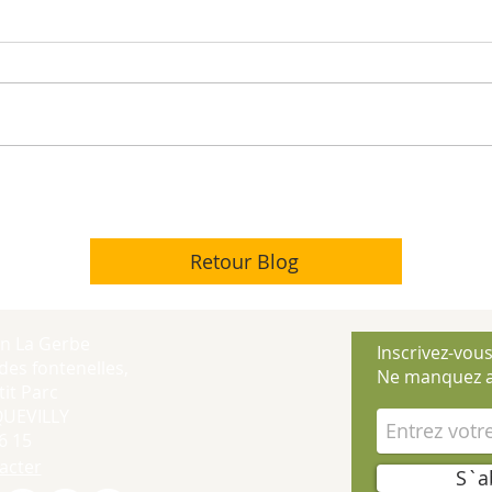
Retour Blog
on La Gerbe
Inscrivez-vous
des fontenelles,
Ne manquez a
it Parc
QUEVILLY
6 15
acter
S`a