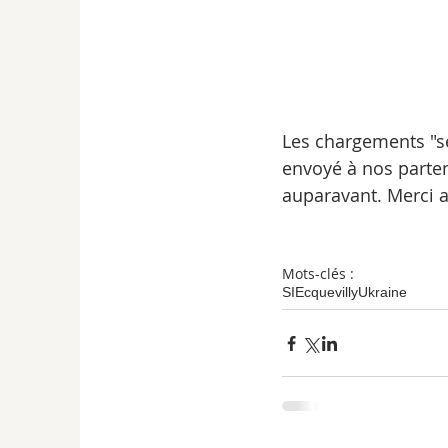
Les chargements "se
envoyé à nos parten
auparavant. Merci a
Mots-clés :
SI
Ecquevilly
Ukraine