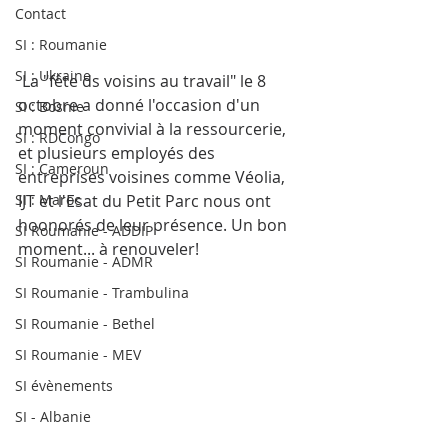
Contact
SI : Roumanie
SI : Ukraine
 La "fête ds voisins au travail" le 8 
octobre a donné l'occasion d'un 
SI : Bosnie
moment convivial à la ressourcerie, 
SI : RDCongo
et plusieurs employés des 
SI : Cameroun
entreprises voisines comme Véolia, 
SI : Maroc
IJT et l'Esat du Petit Parc nous ont 
hoonorés de leur présence. Un bon 
SI Roumanie - ADDIP
moment... à renouveler! 
SI Roumanie - ADMR
SI Roumanie - Trambulina
SI Roumanie - Bethel
SI Roumanie - MEV
SI évènements
SI - Albanie