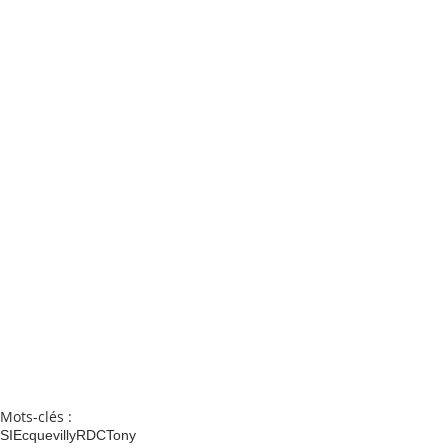
Mots-clés :
SI
Ecquevilly
RDC
Tony