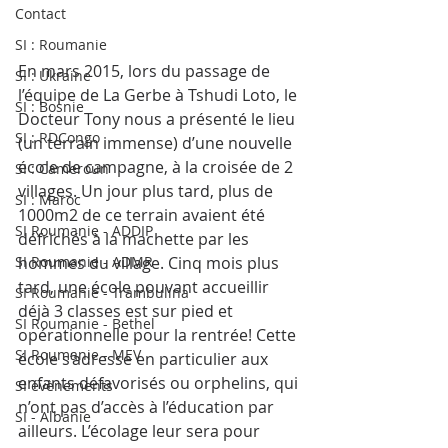
Contact
SI : Roumanie
En mars 2015, lors du passage de 
SI : Ukraine
l’équipe de La Gerbe à Tshudi Loto, le 
SI : Bosnie
Docteur Tony nous a présenté le lieu 
SI : RDCongo
(un terrain immense) d’une nouvelle 
école de campagne, à la croisée de 2 
SI : Cameroun
villages. Un jour plus tard, plus de 
SI : Maroc
1000m2 de ce terrain avaient été 
SI Roumanie - ADDIP
défrichés à la machette par les 
SI Roumanie - ADMR
hommes du village. Cinq mois plus 
tard, une école pouvant accueillir 
SI Roumanie - Trambulina
déjà 3 classes est sur pied et 
SI Roumanie - Bethel
opérationnelle pour la rentrée! Cette 
SI Roumanie - MEV
école s’adresse en particulier aux 
enfants défavorisés ou orphelins, qui 
SI évènements
n’ont pas d’accès à l’éducation par 
SI - Albanie
ailleurs. L’écolage leur sera pour 