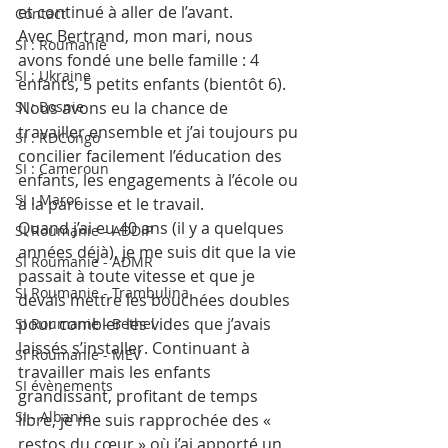
et continué à aller de l’avant. 
Contact
Avec Bertrand, mon mari, nous 
SI : Roumanie
avons fondé une belle famille : 4 
SI : Ukraine
enfants, 5 petits enfants (bientôt 6). 
SI : Bosnie
Nous avons eu la chance de 
travailler ensemble et j’ai toujours pu 
SI : RDCongo
concilier facilement l’éducation des 
SI : Cameroun
enfants, les engagements à l’école ou 
SI : Maroc
à la paroisse et le travail. 
Quand j’ai eu 40 ans (il y a quelques 
SI Roumanie - ADDIP
années déjà), je me suis dit que la vie 
SI Roumanie - ADMR
passait à toute vitesse et que je 
SI Roumanie - Trambulina
devais mettre les bouchées doubles 
pour combler les vides que j’avais 
SI Roumanie - Bethel
laissés s’installer. Continuant à 
SI Roumanie - MEV
travailler mais les enfants 
SI évènements
grandissant, profitant de temps 
SI - Albanie
libre, je me suis rapprochée des « 
restos du cœur » où j’ai apporté un 