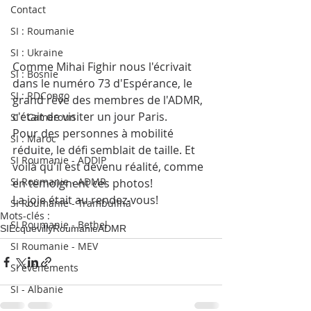
Contact
SI : Roumanie
SI : Ukraine
Comme Mihai Fighir nous l'écrivait 
SI : Bosnie
dans le numéro 73 d'Espérance, le 
SI : RDCongo
grand rêve des membres de l'ADMR, 
c'était de visiter un jour Paris. 
SI : Cameroun
Pour des personnes à mobilité 
SI : Maroc
réduite, le défi semblait de taille. Et 
SI Roumanie - ADDIP
voilà qu'il est devenu réalité, comme 
SI Roumanie - ADMR
en témoignent ces photos! 
La joie était au rendez-vous!
SI Roumanie - Trambulina
Mots-clés :
SI Roumanie - Bethel
SI
Ecquevilly
Roumanie
ADMR
SI Roumanie - MEV
SI évènements
SI - Albanie