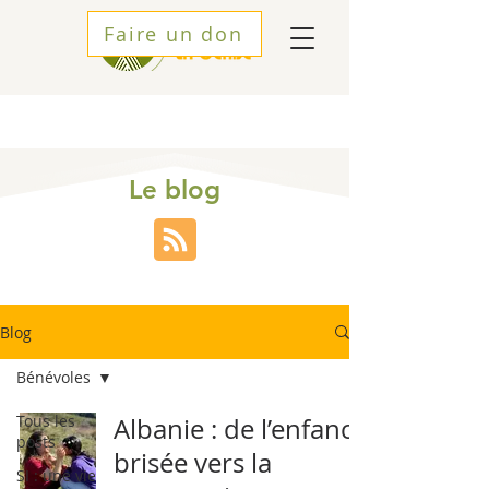
Faire un don
Le blog
Blog
Bénévoles
Tous les
Albanie : de l’enfance
posts
brisée vers la
SI : une vie