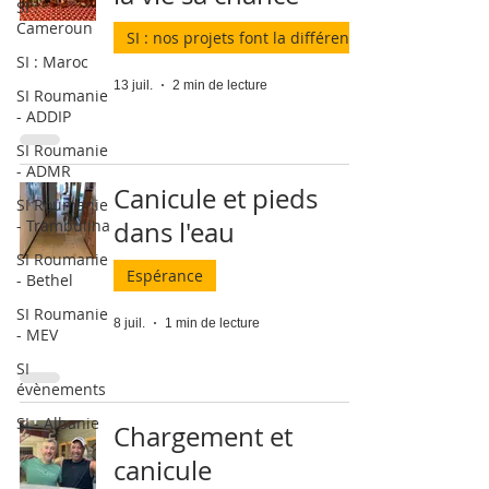
SI :
Cameroun
SI : nos projets font la différence
SI : Maroc
13 juil.
2 min de lecture
SI Roumanie
- ADDIP
SI Roumanie
- ADMR
Canicule et pieds
SI Roumanie
- Trambulina
dans l'eau
SI Roumanie
Espérance
- Bethel
SI Roumanie
8 juil.
1 min de lecture
- MEV
SI
évènements
SI - Albanie
Chargement et
canicule