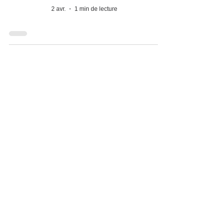
2 avr.
1 min de lecture
Faire la chaîne
jusqu'en Roumanie
SI : nos projets font la différence
24 mars
1 min de lecture
Oui, le matériel est
bien arrivé en
Ukraine!
Solidarité Internationale