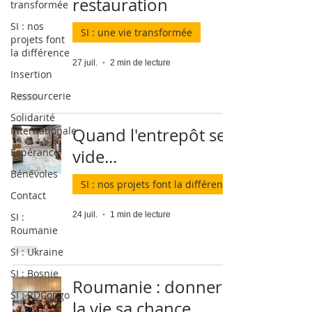
restauration
transformée
SI : nos
SI : une vie transformée
projets font
la différence
27 juil.
2 min de lecture
Insertion
Ressourcerie
Solidarité
Internationale
Quand l'entrepôt se
Espérance
vide...
Bénévoles
SI : nos projets font la différence
Contact
24 juil.
1 min de lecture
SI :
Roumanie
SI : Ukraine
SI : Bosnie
Roumanie : donner à
SI : RDCongo
la vie sa chance